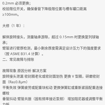
0.2mm 必须更换；
校验限位开关，确保垂管下降极限位置与槽车罐口距离
≥100mm。
大修（1 年）：
解体旋转接头，测量轴承游隙，超过 0.15mm 时更换复列球轴
承；
臂管进行壁厚检测，最小剩余厚度需满足设计压力下的强度要求
（按 ASME B31.4 计算）。
二、常见故障与排除
故障现象 原因分析 解决方案
旋转接头泄漏 密封圈老化或密封面划伤 更换 V 型圈，研磨密封
面（Ra≤0.8μm）
平衡失效 弹簧疲劳或配重块松动 更换弹簧缸或重新紧固配重连接
螺栓
垂管抖动 臂管共振（固有频率接近泵频） 增加阻尼器或调整平衡
力矩