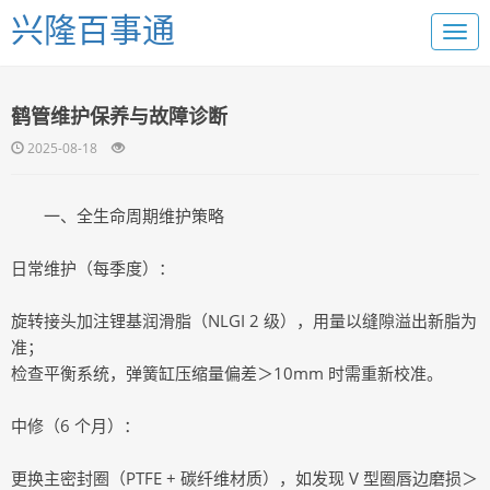
兴隆百事通
鹤管维护保养与故障诊断
2025-08-18
一、全生命周期维护策略
日常维护（每季度）：
旋转接头加注锂基润滑脂（NLGI 2 级），用量以缝隙溢出新脂为
准；
检查平衡系统，弹簧缸压缩量偏差＞10mm 时需重新校准。
中修（6 个月）：
更换主密封圈（PTFE + 碳纤维材质），如发现 V 型圈唇边磨损＞