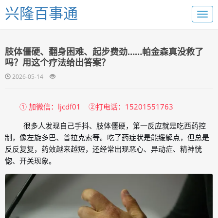
兴隆百事通
肢体僵硬、翻身困难、起步费劲……帕金森真没救了
吗？用这个疗法给出答案？
2026-05-14
① 加微信：ljcdf01 ②打电话：15201551763
很多人发现自己手抖、肢体僵硬，第一反应就是吃西药控
制，像左旋多巴、普拉克索等。吃了药症状是能缓解点，但总是
反反复复，药效越来越短，还经常出现恶心、异动症、精神恍
惚、开关现象。