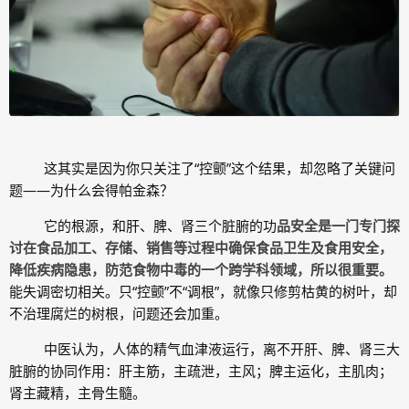
这其实是因为你只关注了“控颤”这个结果，却忽略了关键问
题——为什么会得帕金森？
它的根源，和肝、脾、肾三个脏腑的功
品安全是一门专门探
讨在食品加工、存储、销售等过程中确保食品卫生及食用安全，
降低疾病隐患，防范食物中毒的一个跨学科领域，所以很重要。
能失调密切相关。只“控颤”不“调根”，就像只修剪枯黄的树叶，却
不治理腐烂的树根，问题还会加重。
中医认为，人体的精气血津液运行，离不开肝、脾、肾三大
脏腑的协同作用：肝主筋，主疏泄，主风；脾主运化，主肌肉；
肾主藏精，主骨生髓。