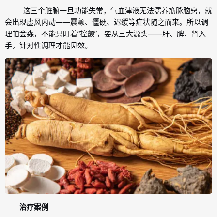
这三个脏腑一旦功能失常，气血津液无法濡养筋脉脑窍，就
会出现虚风内动——震颤、僵硬、迟缓等症状随之而来。所以调
理帕金森，不能只盯着“控颤”，要从三大源头——肝、脾、肾入
手，针对性调理才能见效。
治疗案例