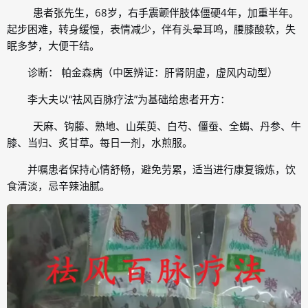
患者张先生，68岁，右手震颤伴肢体僵硬4年，加重半年。
起步困难，转身缓慢，表情减少，伴有头晕耳鸣，腰膝酸软，失
眠多梦，大便干结。
诊断： 帕金森病（中医辨证：肝肾阴虚，虚风内动型）
李大夫以“祛风百脉疗法”为基础给患者开方：
天麻、钩藤、熟地、山茱萸、白芍、僵蚕、全蝎、丹参、牛
膝、当归、炙甘草。每日一剂，水煎服。
并嘱患者保持心情舒畅，避免劳累，适当进行康复锻炼，饮
食清淡，忌辛辣油腻。