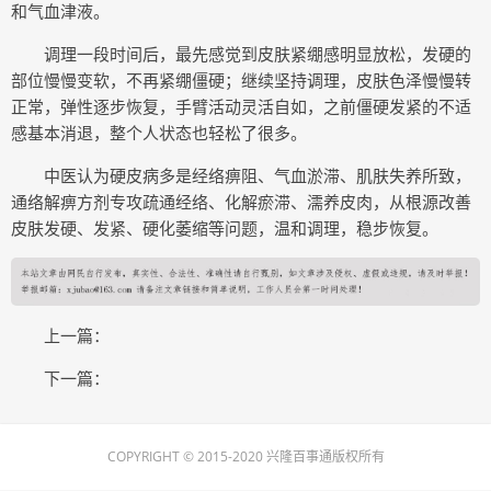
和气血津液。
调理一段时间后，最先感觉到皮肤紧绷感明显放松，发硬的
部位慢慢变软，不再紧绷僵硬；继续坚持调理，皮肤色泽慢慢转
正常，弹性逐步恢复，手臂活动灵活自如，之前僵硬发紧的不适
感基本消退，整个人状态也轻松了很多。
中医认为硬皮病多是经络痹阻、气血淤滞、肌肤失养所致，
通络解痹方剂专攻疏通经络、化解瘀滞、濡养皮肉，从根源改善
皮肤发硬、发紧、硬化萎缩等问题，温和调理，稳步恢复。
上一篇：
下一篇：
COPYRIGHT © 2015-2020 兴隆百事通版权所有