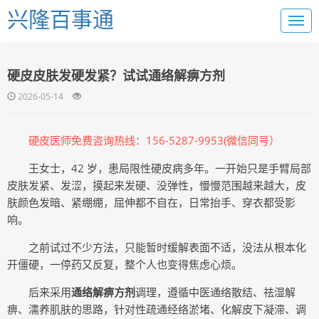
兴隆百事通
硬皮皮肤发硬发紧？试试通络解痹方剂
2026-05-14
硬皮
医师免费咨询热线：156-5287-9953(微信同号）
王女士，42 岁，患局限性硬皮病多年。一开始只是手臂局部
皮肤发紧、发涩，摸起来发硬、没弹性，慢慢范围越来越大，皮
肤颜色发暗、紧绷绷，屈伸都不自在，日常抬手、穿衣都受影
响。
之前试过不少方法，只能暂时缓解表面不适，没法从根本化
开僵硬，一停药又反复，整个人也变得焦虑心烦。
后来采用
通络解痹方剂
调理，遵循中医通络散结、祛湿解
痹、濡养肌肤的思路，针对性疏通经络淤堵、化解皮下凝滞、调