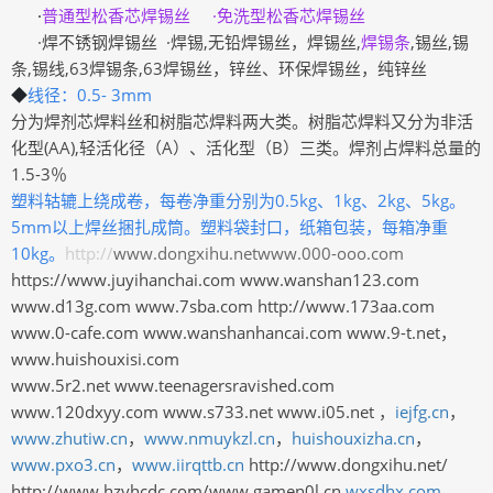
·
普通型松香芯焊锡丝 ·免洗型松香芯焊锡丝
·焊不锈钢焊锡丝 ·焊锡,无铅焊锡丝，焊锡丝,
焊锡条
,锡丝,锡
条,锡线,63焊锡条,63焊锡丝，锌丝、环保焊锡丝，纯锌丝
◆
线径：0.5- 3mm
分为焊剂芯焊料丝和树脂芯焊料两大类。树脂芯焊料又分为非活
化型(AA),轻活化径（A）、活化型（B）三类。焊剂占焊料总量的
1.5-3％
塑料轱辘上绕成卷，每卷净重分别为0.5kg、1kg、2kg、5kg。
5mm以上焊丝捆扎成筒。塑料袋封口，纸箱包装，每箱净重
10kg。
http://
www.dongxihu.netwww.000-ooo.com
https://www.juyihanchai.com www.wanshan123.com
www.d13g.com www.7sba.com http://www.173aa.com
www.0-cafe.com www.wanshanhancai.com www.9-t.net，
www.huishouxisi.com
www.5r2.net www.teenagersravished.com
www.120dxyy.com www.s733.net www.i05.net ，
iejfg.cn
，
www.zhutiw.cn
，
www.nmuykzl.cn
，
huishouxizha.cn
，
www.pxo3.cn
，
www.iirqttb.cn
http://www.dongxihu.net/
http://www.hzyhcdc.com/www.gamen0l.cn
wxsdhx.com