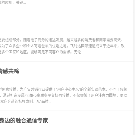
应用、关键...
重要组成部分。随着电子商务的迅猛发展，越来越多的消费者和商家需要高效、
成为了众多企业和个人寄递包裹的优选之地。飞时达国际速递成立于近年来，致
多个国家和地区，能够满足不同客户的需求。无论...
情感共鸣
型创意传播，为广告营销行业提供了“用户中心主义”的全新实践范本。不同于传统
”，通过打造专属互动H5串联多平台协同传播，不仅突破了用户注意力围墙，更以
向奔赴的标杆案例。从“品牌...
身边的融合通信专家