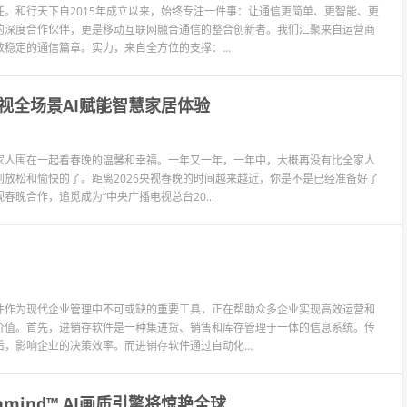
。和行天下自2015年成立以来，始终专注一件事：让通信更简单、更智能、更
的深度合作伙伴，更是移动互联网融合通信的整合创新者。我们汇聚来自运营商
稳定的通信篇章。实力，来自全方位的支撑：...
视全场景AI赋能智慧家居体验
家人围在一起看春晚的温馨和幸福。一年又一年，一年中，大概再没有比全家人
放松和愉快的了。距离2026央视春晚的时间越来越近，你是不是已经准备好了
晚合作，追觅成为“中央广播电视总台20...
件作为现代企业管理中不可或缺的重要工具，正在帮助众多企业实现高效运营和
价值。首先，进销存软件是一种集进货、销售和库存管理于一体的信息系统。传
，影响企业的决策效率。而进销存软件通过自动化...
mind™ AI画质引擎将惊艳全球