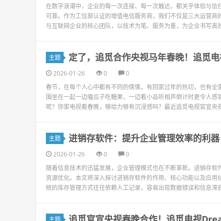
在数字浪潮中，企业的每一次连接、每一次触达，都关乎体验与信任
可靠。作为工信部认证的增值电信服务商，我们不仅是三大运营商
与互联网企业的核心团队，以技术为笔、服务为墨，为企业书写高效
定了，追觅合作央视马年春晚！追觅电
主题
2026-01-26
0
0
春节，在每个人心中都有不同的情愫。有回家过年的热切，也有全
围坐在一起一边嗑瓜子吃糖果，一边看小品听相声倒计时更令人感到
呢？你家电视看春晚，够给力够有沉浸感吗？最近追觅电视官宣央视春
进销存软件：提升企业管理效率的利器
主题
2026-01-26
0
0
随着信息技术的迅猛发展，企业管理模式也在不断革新。进销存软
资源优化。本文将深入探讨进销存软件的作用、核心功能以及应用
统的库存管理方式往往依赖人工记录，容易出现数据错误和信息滞后
追觅官宣央视春晚合作！追觅电视Drea
主题