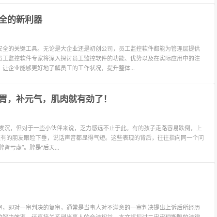
全的新利器
安全的关键工具。无论是大企业还是初创公司，员工监控软件都能为管理层提供
员工监控软件专家将深入探讨员工监控软件的功能、优势以及在实际应用中的注
让企业能够更好地了解员工的工作状况，提升整体...
胃，补元气，肌肉就有劲了！
始感觉身体发沉，但对于一些小伙伴来说，乏力感远不止于此。有的孩子走路容易跌倒，上
还有的朋友眼睑下垂，说话声音都显得气短。这些表现的背后，往往指向同一个问
亏虚”。脾是“后天...
审，即对一审判决的复审，通常是当事人对不满意的一审判决提出上诉后所经历