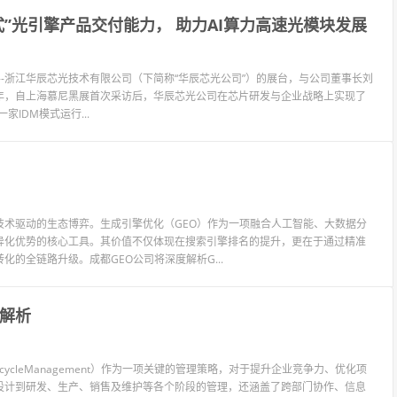
式”光引擎产品交付能力， 助力AI算力高速光模块发展
员单位--浙江华辰芯光技术有限公司（下简称“华辰芯光公司”）的展台，与公司董事长刘
年，自上海慕尼黑展首次采访后，华辰芯光公司在芯片研发与企业战略上实现了
IDM模式运行...
术驱动的生态博弈。生成引擎优化（GEO）作为一项融合人工智能、大数据分
异化优势的核心工具。其价值不仅体现在搜索引擎排名的提升，更在于通过精准
的全链路升级。成都GEO公司将深度解析G...
用解析
ecycleManagement）作为一项关键的管理策略，对于提升企业竞争力、优化项
设计到研发、生产、销售及维护等各个阶段的管理，还涵盖了跨部门协作、信息