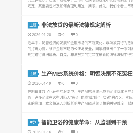
的法律程序。在这个过程中，二审审理期限的规定不仅影响到案件
规定、其重要性以及如何合理利用这一期限。首先，我们来看二审审
非法放贷的最新法律规定解析
主题
2026-01-20
0
0
近年来，随着经济的发展和金融市场的不断变化，非法放贷行为愈
的打击力度，维护金融市场的公正与安全，国家相继出台了一系列
规定进行详细解析。首先，非法放贷的定义在最新的法律法规中得到
生产MES系统价格：明智决策不花冤枉
主题
2026-01-19
0
0
在制造业数字化转型的浪潮中，生产MES系统已成为企业优化生产
价，许多企业在选型时陷入“高价=优质”或“低价=省钱”的误区。
素的叠加。本文将深入剖析影响生产MES系统价格的关键维度，帮助
智能卫浴的健康革命：从监测到干预
主题
2026-01-16
0
0