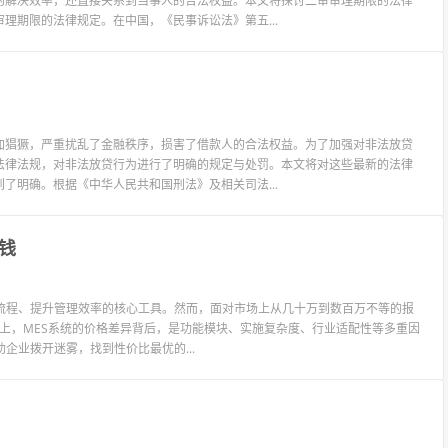
的解决效率，还直接关系到当事人的合法权益。本文将探讨二审审理期限的法律
理期限的法律规定。在中国，《民事诉讼法》第五...
加猖獗，严重扰乱了金融秩序，损害了借款人的合法权益。为了加强对非法放贷
法律法规，对非法放贷行为进行了明确的规定与处罚。本文将对这些最新的法律
了明确。根据《中华人民共和国刑法》及相关司法...
钱
流程、提升管理效率的核心工具。然而，面对市场上从几十万到数百万不等的报
实际上，MES系统的价格差异背后，是功能模块、实施复杂度、行业适配性等多重因
企业拨开迷雾，找到性价比最优的...