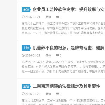
企业员工监控软件专家：提升效率与安
主题
2026-01-21
0
0
在现代企业管理中，员工监控软件成为了提升工作效率和保障企业
强有力的数据支持，帮助企业在激烈的市场竞争中保持优势。企业
意事项。一、员工监控软件的功能员工监控软件通常具备多种功能，
肌营养不良的根源，是脾肾亏虚；健脾
主题
2026-01-21
0
0
电话15811042779微信zytst567天气渐冷，很多朋友开
楼梯困难；有的年轻人发现自己肌肉“只瘦不壮”，慢慢变得无力；
题——肌营养不良。为什么肌肉会失去力量？根源在于中医所说的“脾肾
二审审理期限的法律规定及其重要性
主题
2026-01-20
0
0
在现代司法制度中，二审审理期限是一个不可忽视的重要概念。二