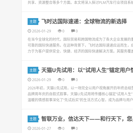
共享、资源整合等多个方面。本文将深入探讨PLM汽车行业项目系统的
飞时达国际速递：全球物流的新选择
主题
2026-01-29
0
0
在当今全球化的时代，国际贸易和跨国物流成为了各大企业发展的
可靠的国际快递服务。在这种背景下，飞时达国际速递应运而生，
力于为客户提供安全、快捷、经济的国际快递解决方案。其服务覆盖
天猫U先试用：以“试用人生”锚定用户
主题
2026-01-29
0
0
2026年初，天猫U先试用，以一场完全以用户视角展开的年终总结
品牌周年庆的自叙式叙事，天猫U先试用将传播核心锚定“试用人生
温暖的情感叙事深化了“先试后买”的生活方式心智，成为品牌与用户双
智联万业，信达天下——和行天下，您
主题
2026-01-27
0
0