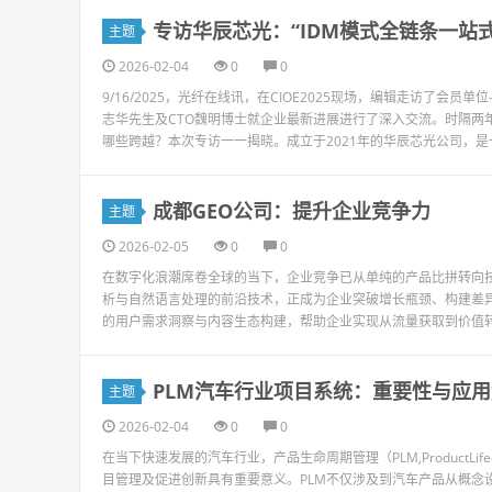
专访华辰芯光：“IDM模式全链条一站
主题
2026-02-04
0
0
9/16/2025，光纤在线讯，在CIOE2025现场，编辑走访了会
志华先生及CTO魏明博士就企业最新进展进行了深入交流。时隔两
哪些跨越？本次专访一一揭晓。成立于2021年的华辰芯光公司，是一家
成都GEO公司：提升企业竞争力
主题
2026-02-05
0
0
在数字化浪潮席卷全球的当下，企业竞争已从单纯的产品比拼转向技
析与自然语言处理的前沿技术，正成为企业突破增长瓶颈、构建差
的用户需求洞察与内容生态构建，帮助企业实现从流量获取到价值转化
PLM汽车行业项目系统：重要性与应
主题
2026-02-04
0
0
在当下快速发展的汽车行业，产品生命周期管理（PLM,ProductLif
目管理及促进创新具有重要意义。PLM不仅涉及到汽车产品从概念