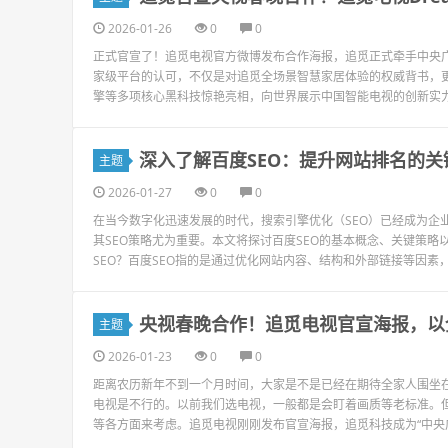
2026-01-26
0
0
正式官宣了！追觅电视官方微博发布合作海报，追觅正式牵手中央广
家级平台的认可，不仅是对追觅全场景智慧家居体验的权威背书，更意
擎等多项核心黑科技惊艳亮相，向世界展示中国智能电视的创新实力。
深入了解百度SEO：提升网站排名的关
主题
2026-01-27
0
0
在当今数字化迅速发展的时代，搜索引擎优化（SEO）已经成为企
其SEO策略尤为重要。本文将探讨百度SEO的基本概念、关键策
SEO？百度SEO指的是通过优化网站内容、结构和外部链接等因素，
央视春晚合作！追觅电视官宣海报，以
主题
2026-01-23
0
0
距离农历新年不到一个月时间，大家是不是已经在期待全家人围坐
电视是不行的。以前我们选电视，一般都是会盯着画质等老标准。但
等各方面来考虑。追觅电视刚刚发布官宣海报，追觅科技成为“中央广播