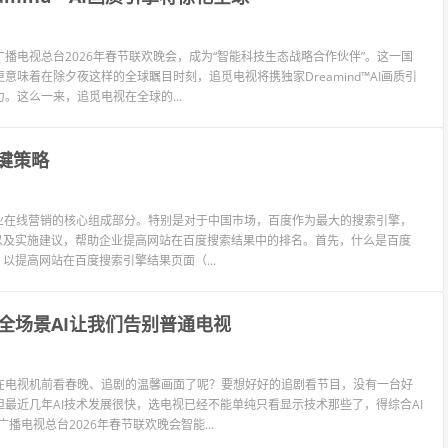
播电视总台2026年春节联欢晚会，成为“智能科技生态战略合作伙伴”。这一国
味着在除夕夜这样的全球瞩目时刻，追觅电视将携独家Dreamind™AI画质引
这么一来，追觅电视在全球的...
键策略
业在线营销的核心组成部分。特别是对于中国市场，百度作为最大的搜索引擎，
略以及实施建议，帮助企业提高网站在百度搜索结果中的排名。首先，什么是百度
以提高网站在百度搜索引擎结果页面（...
全场景AI让我们告别普通电视
在电视机前看春晚、追剧的温馨画面了呢？要想好好的追剧看节目，没有一台好
最近几年AI技术发展很快，选电视已经不能单纯只看显示技术那些了，得综合AI
电视总台2026年春节联欢晚会智能...